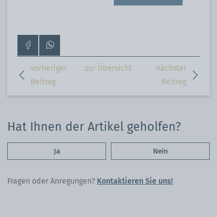
Zur
Kontaktiere
Facebook-
uns
Seite
auf
vorheriger
zur Übersicht
nächster
WhatsApp
Beitrag
Beitrag
Hat Ihnen der Artikel geholfen?
Ja
Nein
Fragen oder Anregungen?
Kontaktieren Sie uns!