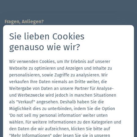
Fragen, Anliegen?
Wir sind für Sie da!
Sie lieben Cookies
704-312-1600
genauso wie wir?
Kontaktieren Sie uns
Wir verwenden Cookies, um Ihr Erlebnis auf unserer
Follow us
Webseite zu optimieren und Anzeigen und Inhalte zu
Zur
Zur
Folge
Zur
personalisieren, sowie Zugriffe zu analysieren. Wir
verkaufen Ihre Daten niemals an Dritte weiter, die
Facebook-
Instagram-
uns
LinkedIn-
Weitergabe von Daten an unsere Partner für Analyse-
Seite
Seite
auf
Seite
und Werbezwecke wird jedoch in manchen Situationen
Weitere Marken der Zingerle Group
YouTube
als "Verkauf" angesehen. Deshalb haben Sie die
Möglichkeit dies zu unterbinden, indem Sie die Option
Zur
Zur
'Do not sell my personal information' weiter unten
Aerise-
Ecotent-
wählen. Für weitere Informationen zu den Kategorien und
Website
Website
Zur
den Daten die wir aufzeichnen, klicken Sie bitte auf
RUKU1952-
"Mehr Informationen" oder lesen Sie sie in unseren