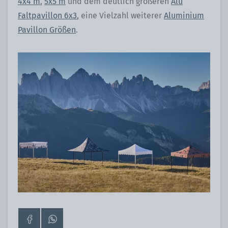
4x4 m
,
5x5 m
und dem deutlich größeren
Alu
Faltpavillon 6x3
, eine Vielzahl weiterer
Aluminium
Pavillon Größen
.
Zur
Kontaktiere
Facebook-
uns