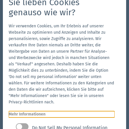
Sie lieben Cookies
704-312-1600
genauso wie wir?
Kontaktieren Sie uns
Wir verwenden Cookies, um Ihr Erlebnis auf unserer
Follow us
Webseite zu optimieren und Anzeigen und Inhalte zu
personalisieren, sowie Zugriffe zu analysieren. Wir
Zur
Zur
Folge
Zur
verkaufen Ihre Daten niemals an Dritte weiter, die
Facebook-
Instagram-
uns
LinkedIn-
Weitergabe von Daten an unsere Partner für Analyse-
Seite
Seite
auf
Seite
und Werbezwecke wird jedoch in manchen Situationen
Weitere Marken der Zingerle Group
YouTube
als "Verkauf" angesehen. Deshalb haben Sie die
Möglichkeit dies zu unterbinden, indem Sie die Option
Zur
Zur
'Do not sell my personal information' weiter unten
Aerise-
Ecotent-
wählen. Für weitere Informationen zu den Kategorien und
Website
Website
Zur
den Daten die wir aufzeichnen, klicken Sie bitte auf
RUKU1952-
"Mehr Informationen" oder lesen Sie sie in unseren
Website
Privacy-Richtlinien nach.
Mehr Informationen
Zur
© 2026 Zingerle Group AG
·
MwSt-Nr. IT01533450217
·
Do Not Sell My Personal Information