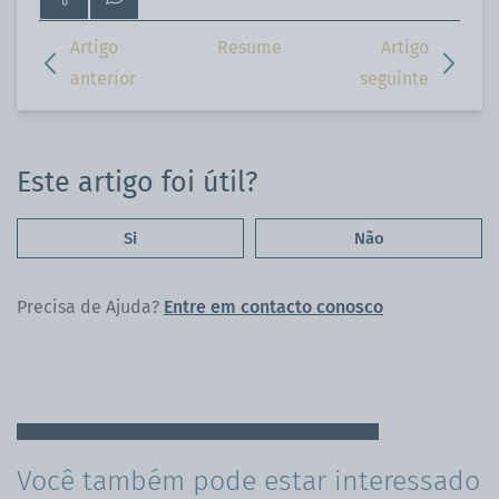
para
nos
a
pelo
Artigo
Resume
Artigo
página
WhatsApp
anterior
seguinte
do
Facebook
Este artigo foi útil?
Si
Não
Precisa de Ajuda?
Entre em contacto conosco
Você também pode estar interessado