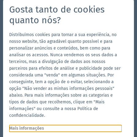
Estamos a sua disposição!
Gosta tanto de cookies
704-312-1600
quanto nós?
es@zingerle.group
Distribuímos cookies para tornar a sua experiência, no
Follow us
nosso website, tão agradável quanto possível e para
personalizar anúncios e conteúdos, bem como para
Ir
Ir
Siga-
Ir
analisar os acessos. Nunca vendemos os seus dados a
para
para
nos
para
terceiros, mas a divulgação de dados aos nossos
a
a
no
a
parceiros para efeitos de análise e publicidade pode ser
Outras marcas do Zingerle Group
página
página
YouTube
página
considerada uma "venda" em algumas situações. Por
conseguinte, tem a opção de o evitar, selecionando a
Ir
do
do
do
Ir
opção "Não vender as minhas informações pessoais"
para
para
Facebook
Instagram
LinkedIn
abaixo. Para mais informações sobre as categorias e
o
o
Ir
tipos de dados que recolhemos, clique em "Mais
site
site
para
informações" ou consulte a nossa Política de
da
da
o
confidencialidade.
Aerise
Ecotent
site
da
Mais informações
RUKU1952