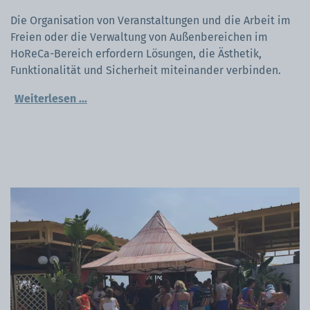
Die Organisation von Veranstaltungen und die Arbeit im
Freien oder die Verwaltung von Außenbereichen im
HoReCa-Bereich erfordern Lösungen, die Ästhetik,
Funktionalität und Sicherheit miteinander verbinden.
Die Sonne kann Segen oder Belastung sein, besonders in
Weiterlesen
...
den wärmeren Monaten. Deshalb ist die Wahl eines
Faltpavillons mit zertifiziertem Sonnenschutz nicht nur
eine Frage des Komforts, sondern auch der
professionellen Verantwortung.