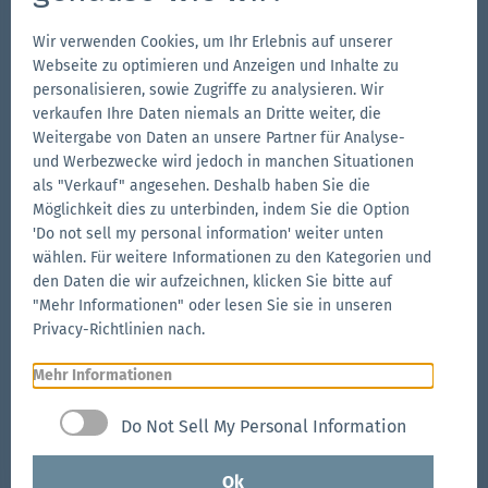
Wir verwenden Cookies, um Ihr Erlebnis auf unserer
Follow us
Webseite zu optimieren und Anzeigen und Inhalte zu
Zur
Zur
Folge
Zur
personalisieren, sowie Zugriffe zu analysieren. Wir
verkaufen Ihre Daten niemals an Dritte weiter, die
Facebook-
Instagram-
uns
LinkedIn-
Weitergabe von Daten an unsere Partner für Analyse-
Seite
Seite
auf
Seite
und Werbezwecke wird jedoch in manchen Situationen
Weitere Marken der Zingerle Group
YouTube
als "Verkauf" angesehen. Deshalb haben Sie die
Möglichkeit dies zu unterbinden, indem Sie die Option
Zur
Zur
'Do not sell my personal information' weiter unten
Aerise-
Ecotent-
wählen. Für weitere Informationen zu den Kategorien und
Website
Website
Zur
den Daten die wir aufzeichnen, klicken Sie bitte auf
RUKU1952-
"Mehr Informationen" oder lesen Sie sie in unseren
Website
Privacy-Richtlinien nach.
Mehr Informationen
Zur
© 2026 Zingerle Group AG
·
MwSt-Nr. IT01533450217
·
Do Not Sell My Personal Information
Zingerle
Cookies
·
Datenschutz
·
Impressum
·
Sitemap
Group-
Ok