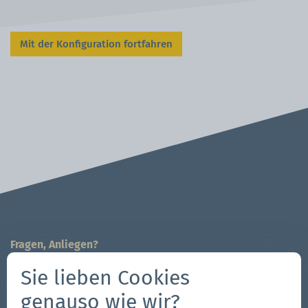
Mit der Konfiguration fortfahren
Fragen, Anliegen?
Wir sind für Sie da!
Sie lieben Cookies
704-312-1600
genauso wie wir?
Kontaktieren Sie uns