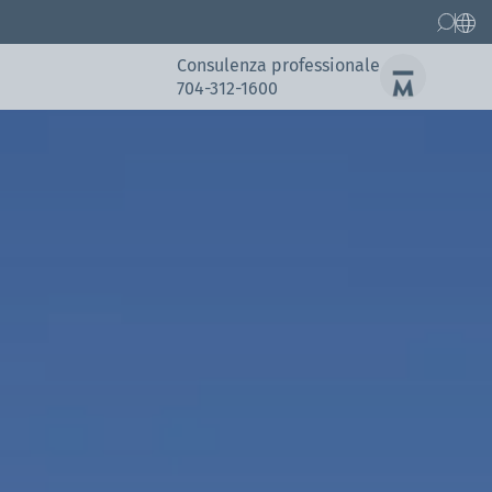
Consulenza professionale
704-312-1600
Pezzi di ricambio
Referenze
Referenze