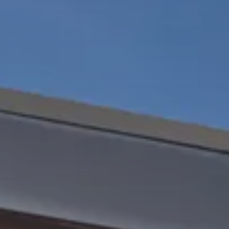
Pubblica amministrazione
Galleria
Chioschi
Tavoli e panche