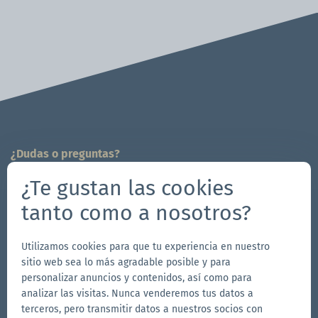
¿Dudas o preguntas?
¡Estamos a tu disposición!
¿Te gustan las cookies
704-312-1600
tanto como a nosotros?
info.es@zingerle.group
Utilizamos cookies para que tu experiencia en nuestro
Follow us
sitio web sea lo más agradable posible y para
Ir
Ir
Síguenos
Ir
personalizar anuncios y contenidos, así como para
analizar las visitas. Nunca venderemos tus datos a
a
a
en
a
terceros, pero transmitir datos a nuestros socios con