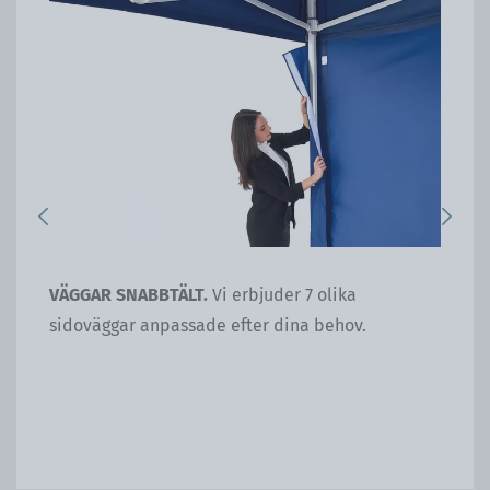
Previous
Next
or
VÄGGAR SNABBTÄLT.
Vi erbjuder 7 olika
BA
dina
sidoväggar anpassade efter dina behov.
du 
kg 
til