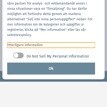
våra partner för analys- och reklamändamål anses i
vissa situationer vara en "försäljning". Du har därför
möjlighet att förhindra detta genom att markera
alternativet "Sälj inte mina personuppgifter" nedan. För
mer information om de kategorier och uppgifter vi
registrerar, klicka på "Mer information" eller läs vår
sekretesspolicy.
Ytterligare information
Endast för Serie 1
Do Not Sell My Personal Information
Ok
Serie 1.
Ditt snabbtält är lika unikt som du
Förfråga nu
är! Serie 1 är pionjär bland alla snabbtält!
Hög kvalitet och finns i alla former och
Förfråga nu
storlekar.