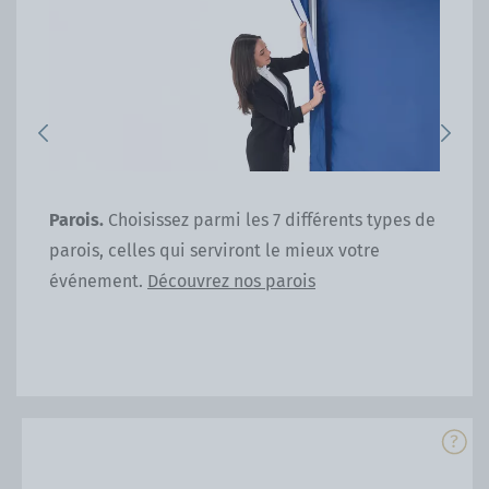
Previous
Next
x et
Parois.
Choisissez parmi les 7 différents types de
Poi
ce.
parois, celles qui serviront le mieux votre
poi
événement.
Découvrez nos parois
28k