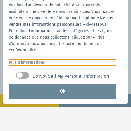
des fins d'analyse et de publicité étant toutefois
Pour la Série 1
assimilé à une « vente » dans certains cas. Vous pouvez
donc vous y opposer en sélectionnant l'option « Ne pas
uniquement
vendre mes informations personnelles » ci-dessous.
Pour plus d'informations sur les catégories et les types
de données que nous collectons, cliquez sur « Plus
Série 1.
Une tente pliante unique comme
d'informations » ou consultez notre politique de
vous. La numéro 1 des tentes pliantes.Vos
confidentialité.
souhaits exaucés en termes de qualité et de
Plus d'informations
personnalisation
Do Not Sell My Personal Information
Formes de toit
Ok
Configuration
Demander maintenant
Dispositif de drapeau
Demander maintenant
Structures colorées