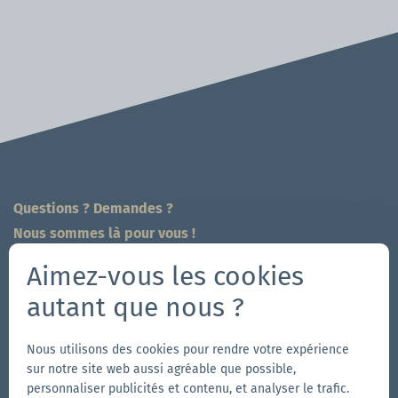
Questions ? Demandes ?
Nous sommes là pour vous !
704-312-1600
Aimez-vous les cookies
fr@zingerle.group
-
ch@zingerle.group
autant que nous ?
Follow us
Nous utilisons des cookies pour rendre votre expérience
Aller
Aller
Suivez-
Aller
sur notre site web aussi agréable que possible,
personnaliser publicités et contenu, et analyser le trafic.
à
à
nous
à