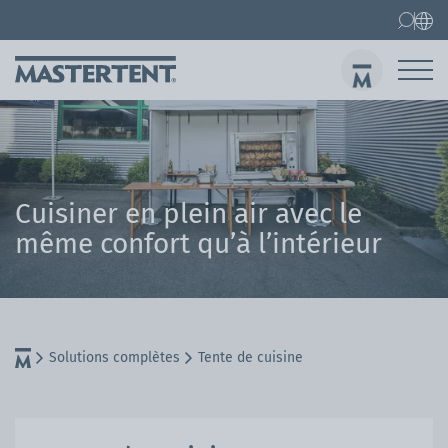
Contact
FAQ
Barnum pliant
Barnum pliant 3x3 m
Env
Cuisiner en plein air avec le
même confort qu’à l’intérieur
Solutions complètes
Tente de cuisine