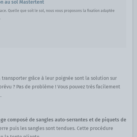
on au sol Mastertent
lace. Quelle que soit le sol, nous vous proposons la fixation adaptée
pliante.
 transporter grâce à leur poignée sont la solution sur
e prévu ? Pas de problème ! Vous pouvez très facilement
.
age composé de sangles auto-serrantes et de piquets de
erre puis les sangles sont tendues. Cette procédure
se la tente pliante.