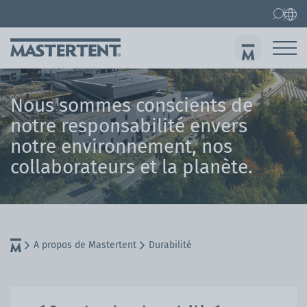
Contact
FAQ
Barnum pliant
Barnum pliant 3x3 m
Nous sommes conscients de
Env
notre responsabilité envers
notre environnement, nos
collaborateurs et la planète.
A propos de Mastertent
Durabilité