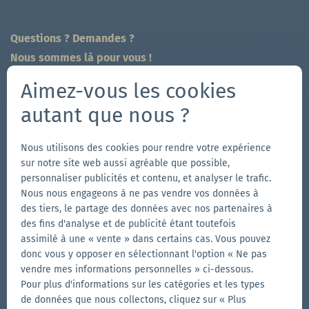
Questions ? Demandes ?
Nous sommes là pour vous !
704-312-1600
Aimez-vous les cookies
fr@zingerle.group
-
ch@zingerle.group
autant que nous ?
Follow us
Nous utilisons des cookies pour rendre votre expérience
Aller
Aller
Suivez-
Aller
sur notre site web aussi agréable que possible,
à
à
nous
à
personnaliser publicités et contenu, et analyser le trafic.
Nous nous engageons à ne pas vendre vos données à
la
la
sur
la
des tiers, le partage des données avec nos partenaires à
Autres marques de Zingerle Group
page
page
YouTube
page
des fins d'analyse et de publicité étant toutefois
Aller
Facebook
Instagram
LinkedIn
Aller
assimilé à une « vente » dans certains cas. Vous pouvez
au
au
donc vous y opposer en sélectionnant l'option « Ne pas
site
vendre mes informations personnelles » ci-dessous.
site
Aller
Pour plus d'informations sur les catégories et les types
web
web
au
de données que nous collectons, cliquez sur « Plus
d'Aerise
d'Ecotent
site