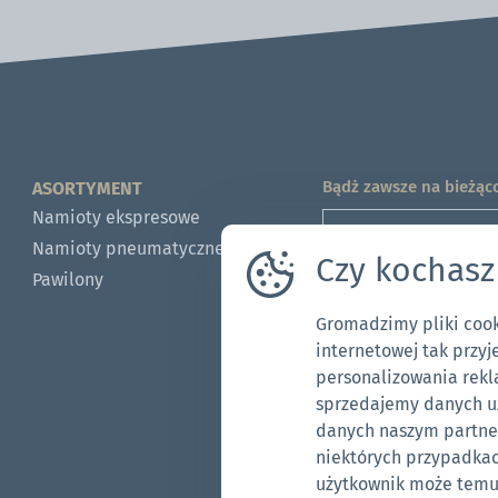
Bądż zawsze na bieżąc
ASORTYMENT
Namioty ekspresowe
Namioty pneumatyczne
Czy kochasz
Pawilony
Zdadzam się na uż
Gromadzimy pliki cooki
internetowej tak przyj
Pytania? Uwagi?
personalizowania rekla
704-312-1600
sprzedajemy danych u
pl@zingerle.group
danych naszym partner
niektórych przypadkac
użytkownik może temu 
Follow us