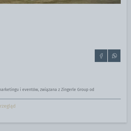
Przejdź
Skontaktuj
do
się
strony
z
na
nami
Facebooku
przez
WhatsApp
 marketingu i eventów, związana z Zingerle Group od
rzegląd