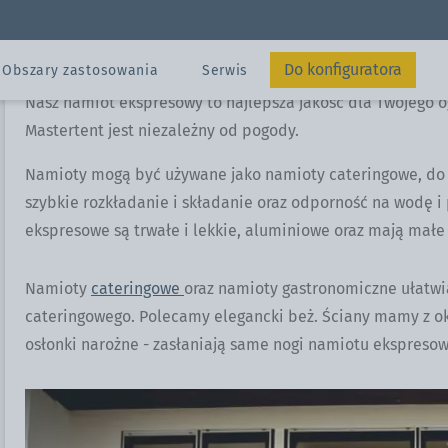
Namiot ekspresowy ogrodo
Namiot ekspresowy 3x3 m
Dzięki naszemu namiotowi ogrodowemu 
Do konfiguratora
Obszary zastosowania
Serwis
Nasz namiot ekspresowy to najlepsza jakość dla Twojego 
Mastertent jest niezależny od pogody.
Wysłać
Namioty mogą być używane jako namioty cateringowe, do os
szybkie rozkładanie i składanie oraz odporność na wodę i
Kontakty
ekspresowe są trwałe i lekkie, aluminiowe oraz mają małe
Konfigurator
anie
Konfigurator
Namioty
cateringowe
oraz namioty gastronomiczne ułatwią
cateringowego. Polecamy elegancki beż. Ściany mamy z o
osłonki narożne - zasłaniają same nogi namiotu ekspreso
zne