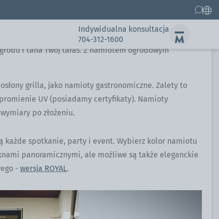
wy - ciesz się naturą!
przetrwacie każdą letnią burzę.
Indywidualna konsultacja
704-312-1600
ogrodu i tana Twój taras. Z namiotem ogrodowym
łony grilla, jako namioty gastronomiczne. Zalety to
 promienie UV (posiadamy certyfikaty). Namioty
Części zamienne
 wymiary po złożeniu.
Galeria
Galeria
 każde spotkanie, party i event. Wybierz kolor namiotu
knami panoramicznymi, ale możliwe są także eleganckie
wego -
wersja ROYAL
.