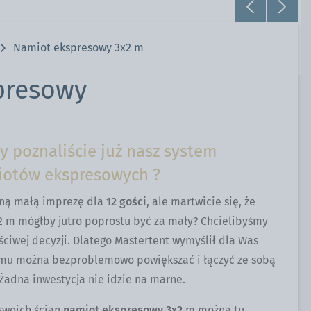
Namiot ekspresowy 3x2 m
presowy
zy poznaliście już nasz system
otów ekspresowych ?
aną małą imprezę dla
12 gości
, ale martwicie się, że
 m mógłby jutro poprostu być za mały? Chcielibyśmy
iwej decyzji. Dlatego Mastertent wymyślił dla Was
temu można bezproblemowo powiększać i łączyć ze sobą
 Żadna inwestycja nie idzie na marne.
 swoich ścian
namiot ekspresowy 3x2
m można tu