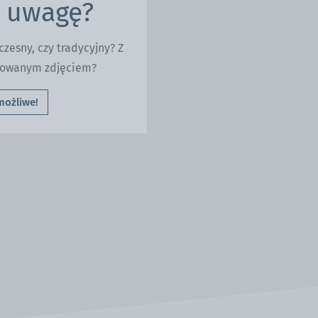
 uwagę?
zesny, czy tradycyjny? Z
ukowanym zdjęciem?
możliwe!