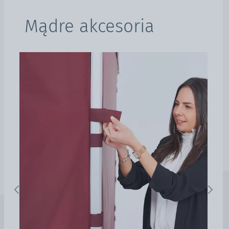
Mądre akcesoria
s
Previous
Next