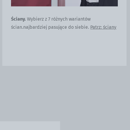
Ściany.
Wybierz z 7 różnych wariantów
Ob
ścian.najbardziej pasujące do siebie.
Patrz: ściany
ob
Pa