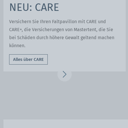
NEU: CARE
Flagi i banery.
Załóżcie flagi i banery na namiot
Versichern Sie Ihren Faltpavillon mit CARE und
.Będziecie lepiej widoczni.
Zobacz flagi i banery
CARE+, die Versicherungen von Mastertent, die Sie
bei Schäden durch höhere Gewalt geltend machen
können.
Alles über CARE