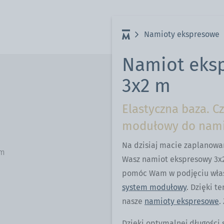
Namioty ekspresowe
Namiot eks
3x2 m
Elastyczna baza. C
modułowy do nami
Na dzisiaj macie zaplanow
cm
Wasz namiot ekspresowy 3x2
pomóc Wam w podjęciu właśc
system modułowy
. Dzięki 
nasze
namioty ekspresowe
.
Dzięki optymalnej długości