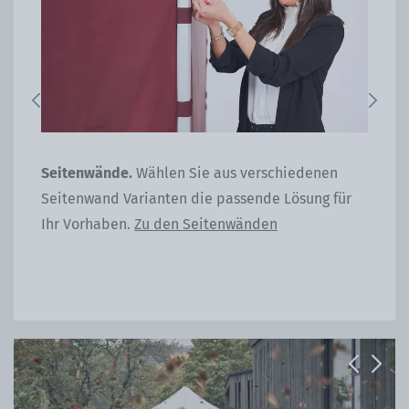
Previous
Next
Seitenwände.
Wählen Sie aus verschiedenen
Gew
Seitenwand Varianten die passende Lösung für
Gus
Ihr Vorhaben.
Zu den Seitenwänden
Bef
Previous
Next