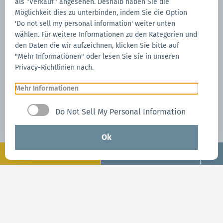
als "Verkauf" angesehen. Deshalb haben Sie die
bei Schäden durch höhere Gewalt geltend machen
Möglichkeit dies zu unterbinden, indem Sie die Option
können.
'Do not sell my personal information' weiter unten
wählen. Für weitere Informationen zu den Kategorien und
den Daten die wir aufzeichnen, klicken Sie bitte auf
Alles über CARE
"Mehr Informationen" oder lesen Sie sie in unseren
Privacy-Richtlinien nach.
Mehr Informationen
Do Not Sell My Personal Information
Ok
Konfigurieren
Jetzt Anfragen
Jetzt Anfragen