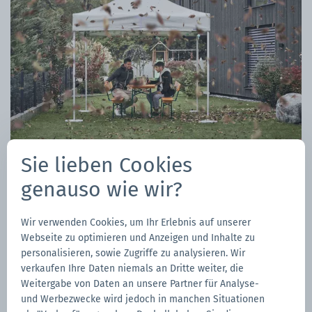
Sie lieben Cookies
genauso wie wir?
Wir verwenden Cookies, um Ihr Erlebnis auf unserer
Webseite zu optimieren und Anzeigen und Inhalte zu
NEU: CARE
personalisieren, sowie Zugriffe zu analysieren. Wir
verkaufen Ihre Daten niemals an Dritte weiter, die
Weitergabe von Daten an unsere Partner für Analyse-
Versichern Sie Ihren Faltpavillon mit CARE und
und Werbezwecke wird jedoch in manchen Situationen
CARE+, die Versicherungen von Mastertent, die Sie