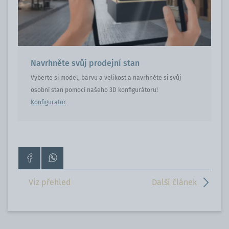
Navrhněte svůj prodejní stan
Vyberte si model, barvu a velikost a navrhněte si svůj
osobní stan pomocí našeho 3D konfigurátoru!
Konfigurator
Přejít
Kontaktujte
na
nás
stránku
přes
Viz přehled
Další článek
na
WhatsApp
Facebooku