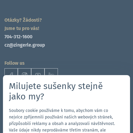
Otázky? Žádosti?
Jsme tu pro vás!
704-312-1600
cz@zingerle.group
Follow us
Přejít
Přejít
Sledujte
Přejít
na
na
nás
na
Milujete sušenky stejně
stránku
stránku
na
stránku
jako my?
Our Brands
na
na
YouTube
na
Přejít
Facebooku
Instagramu
LinkedIn
Přejít
Soubory cookie používáme k tomu, abychom vám co
na
na
nejvíce zpříjemnili používání našich webových stránek,
webové
webové
Přejít
přizpůsobili reklamy a obsah a analyzovali návštěvnost.
stránky
stránky
na
Vaše údaje nikdy neprodáváme třetím stranám, ale