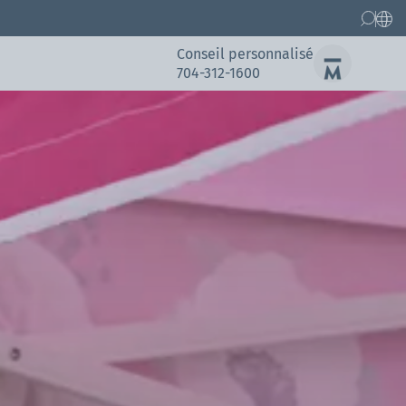
Conseil personnalisé
704-312-1600
Pièces détachées
Références
Références