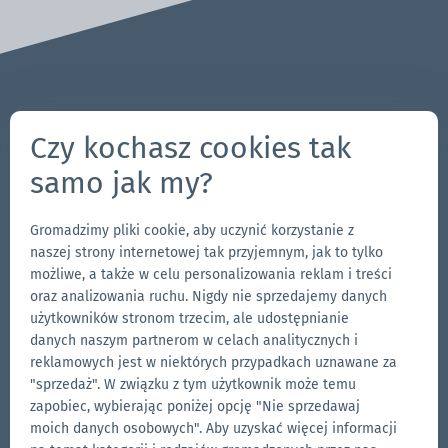
Pytania? Uwagi?
Czy kochasz cookies tak
704-312-1600
samo jak my?
pl@zingerle.group
Gromadzimy pliki cookie, aby uczynić korzystanie z
Follow us
naszej strony internetowej tak przyjemnym, jak to tylko
Przejdź
Przejdź
Obserwuj
Przejdź
możliwe, a także w celu personalizowania reklam i treści
oraz analizowania ruchu. Nigdy nie sprzedajemy danych
do
do
nas
do
użytkowników stronom trzecim, ale udostępnianie
strony
strony
na
strony
danych naszym partnerom w celach analitycznych i
Nasze marki
na
na
YouTube
na
reklamowych jest w niektórych przypadkach uznawane za
"sprzedaż". W związku z tym użytkownik może temu
Przejdź
Facebooku
Instagramie
LinkedIn
Przejdź
zapobiec, wybierając poniżej opcję "Nie sprzedawaj
do
do
moich danych osobowych". Aby uzyskać więcej informacji
strony
strony
Przejdź