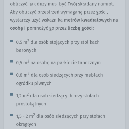
obliczyć, jak duży musi być Twój składany namiot.
Aby obliczyć przestrzeń wymaganą przez gości,
wystarczy użyć wskaźnika
metrów kwadratowych na
osobę
i pomnożyć go przez
liczbę gości
:
2
0,5 m
dla osób stojących przy stolikach
barowych
2
0,5 m
na osobę na parkiecie tanecznym
2
0,8 m
dla osób siedzących przy meblach
ogródku piwnych
2
1,2 m
dla osób siedzących przy stołach
prostokątnych
2
1,5 - 2 m
dla osób siedzących przy stołach
okrągłych