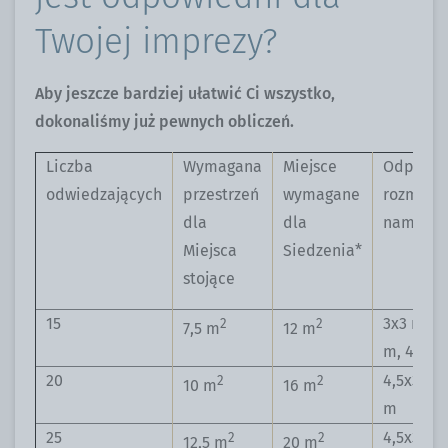
Twojej imprezy?
Aby jeszcze bardziej ułatwić Ci wszystko,
dokonaliśmy już pewnych obliczeń.
Liczba
Wymagana
Miejsce
Odpowie
odwiedzających
przestrzeń
wymagane
rozmiar
dla
dla
namiotu
Miejsca
Siedzenia*
stojące
15
3x3 m, 4
2
2
7,5 m
12 m
m, 4,5x3
20
4,5x3 m,
2
2
10 m
16 m
m
25
4,5x3 m,
2
2
12,5 m
20 m