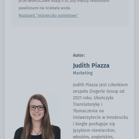
przeciwdeszczowe dbają o to, aby między składanymi
pawilonami nie ściekała woda.
Rozstawić "miasteczko namiotowe”
Autor:
Judith Piazza
Marketing
Judith Piazza jest członkiem
zespołu Zingerle Group od
2021 roku. Ukończyła
Translatorykę i
Tłumaczenia na
Uniwersytecie w Innsbrucku
i biegle posługuje się
językiem niemieckim,
włoskim, angielskim,