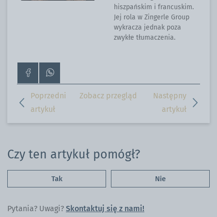
hiszpańskim i francuskim.
Jej rola w Zingerle Group
wykracza jednak poza
zwykłe tłumaczenia.
Przejdź
Skontaktuj
do
się
strony
z
Poprzedni
Zobacz przegląd
Następny
na
nami
artykuł
artykuł
Facebooku
przez
WhatsApp
Czy ten artykuł pomógł?
Tak
Nie
Pytania? Uwagi?
Skontaktuj się z nami!