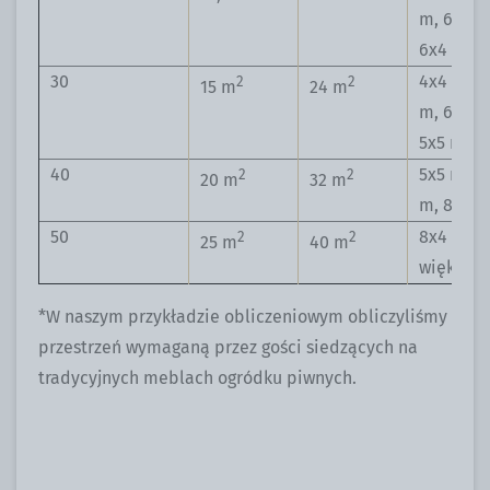
m, 6x3 m
6x4 m
30
4x4 m, 6
2
2
15 m
24 m
m, 6x4 m
5x5 m
40
5x5 m, 6
2
2
20 m
32 m
m, 8x4 
50
8x4 m i
2
2
25 m
40 m
większe
*W naszym przykładzie obliczeniowym obliczyliśmy
przestrzeń wymaganą przez gości siedzących na
tradycyjnych meblach ogródku piwnych.