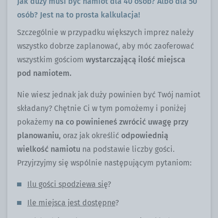
Jak duży musi być namiot dla 40 osób? Albo dla 50
osób? Jest na to prosta kalkulacja!
Szczególnie w przypadku większych imprez należy
wszystko dobrze zaplanować, aby móc zaoferować
wszystkim gościom
wystarczającą ilość miejsca
pod namiotem.
Nie wiesz jednak jak duży powinien być Twój namiot
składany? Chętnie Ci w tym pomożemy i poniżej
pokażemy
na co powinieneś zwrócić uwagę przy
planowaniu,
oraz jak określić
odpowiednią
wielkość namiotu
na podstawie liczby gości.
Przyjrzyjmy się wspólnie następującym pytaniom:
Ilu gości spodziewa się
?
Ile miejsca jest dostępne
?