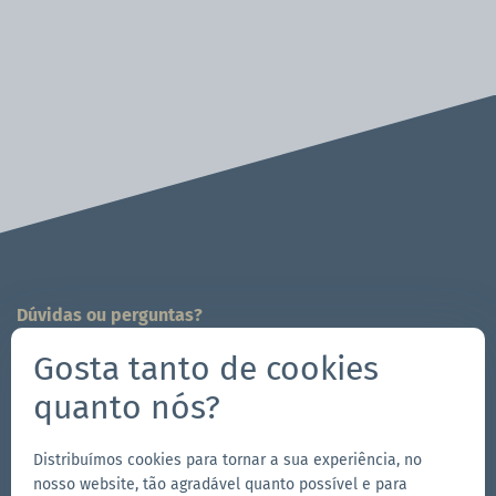
Dúvidas ou perguntas?
Estamos a sua disposição!
Gosta tanto de cookies
704-312-1600
quanto nós?
es@zingerle.group
Distribuímos cookies para tornar a sua experiência, no
Follow us
nosso website, tão agradável quanto possível e para