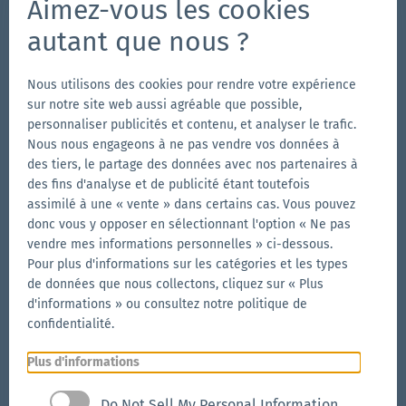
Aimez-vous les cookies
autant que nous ?
Follow us
Aller
Aller
Suivez-
Aller
Nous utilisons des cookies pour rendre votre expérience
à
à
nous
à
sur notre site web aussi agréable que possible,
la
la
sur
la
personnaliser publicités et contenu, et analyser le trafic.
Autres marques de Zingerle Group
Nous nous engageons à ne pas vendre vos données à
page
page
YouTube
page
des tiers, le partage des données avec nos partenaires à
Aller
Facebook
Instagram
LinkedIn
Aller
des fins d'analyse et de publicité étant toutefois
au
au
assimilé à une « vente » dans certains cas. Vous pouvez
site
site
Aller
donc vous y opposer en sélectionnant l'option « Ne pas
web
web
au
vendre mes informations personnelles » ci-dessous.
d'Aerise
d'Ecotent
site
Pour plus d'informations sur les catégories et les types
de données que nous collectons, cliquez sur « Plus
web
d'informations » ou consultez notre politique de
de
confidentialité.
RUKU1952
Aller
© 2026 Zingerle Group AG
·
Numéro de TVA
Plus d'informations
au
IT01533450217
·
Cookies
·
Confidentialité
·
Mentions
site
légales
·
Histoire de l'entreprise
·
FAQ
·
Garanties et
Do Not Sell My Personal Information