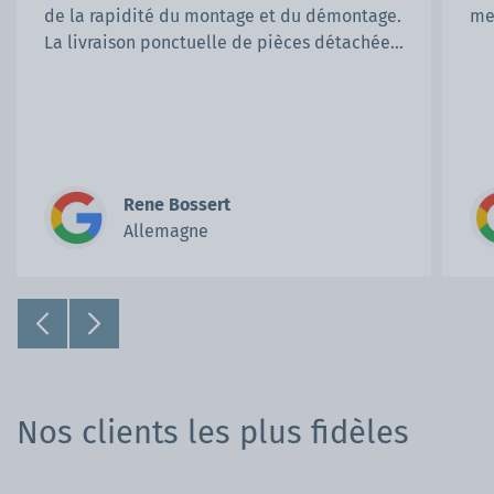
de la rapidité du montage et du démontage.
me
La livraison ponctuelle de pièces détachées
nous a permis de réparer rapidement les
dommages subis par les profilés durant une
tempête. Si nous avons besoin d'une
troisième tente pliante, Mastertent sera
notre premier choix.
Rene Bossert
Allemagne
Nos clients les plus fidèles