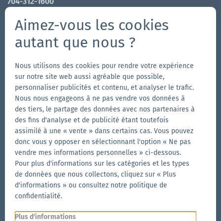
704-312-1600
fr@zingerle.group
-
ch@zingerle.group
Aimez-vous les cookies
autant que nous ?
Follow us
Aller
Aller
Suivez-
Aller
Nous utilisons des cookies pour rendre votre expérience
à
à
nous
à
sur notre site web aussi agréable que possible,
la
personnaliser publicités et contenu, et analyser le trafic.
la
sur
la
Autres marques de Zingerle Group
Nous nous engageons à ne pas vendre vos données à
page
page
YouTube
page
des tiers, le partage des données avec nos partenaires à
Aller
Facebook
Instagram
LinkedIn
Aller
des fins d'analyse et de publicité étant toutefois
au
au
assimilé à une « vente » dans certains cas. Vous pouvez
site
site
Aller
donc vous y opposer en sélectionnant l'option « Ne pas
web
web
au
vendre mes informations personnelles » ci-dessous.
d'Aerise
d'Ecotent
site
Pour plus d'informations sur les catégories et les types
de données que nous collectons, cliquez sur « Plus
web
d'informations » ou consultez notre politique de
de
confidentialité.
RUKU1952
Aller
© 2026 Zingerle Group AG
·
Numéro de TVA
Plus d'informations
au
IT01533450217
·
Cookies
·
Confidentialité
·
Mentions