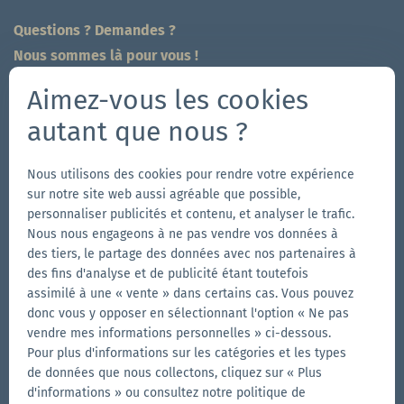
Questions ? Demandes ?
Nous sommes là pour vous !
704-312-1600
Aimez-vous les cookies
fr@zingerle.group
-
ch@zingerle.group
autant que nous ?
Follow us
Nous utilisons des cookies pour rendre votre expérience
Aller
Aller
Suivez-
Aller
sur notre site web aussi agréable que possible,
à
à
nous
à
personnaliser publicités et contenu, et analyser le trafic.
Nous nous engageons à ne pas vendre vos données à
la
la
sur
la
des tiers, le partage des données avec nos partenaires à
Autres marques de Zingerle Group
page
page
YouTube
page
des fins d'analyse et de publicité étant toutefois
Aller
Facebook
Instagram
LinkedIn
Aller
assimilé à une « vente » dans certains cas. Vous pouvez
au
au
donc vous y opposer en sélectionnant l'option « Ne pas
site
vendre mes informations personnelles » ci-dessous.
site
Aller
Pour plus d'informations sur les catégories et les types
web
web
au
de données que nous collectons, cliquez sur « Plus
d'Aerise
d'Ecotent
site
d'informations » ou consultez notre politique de
web