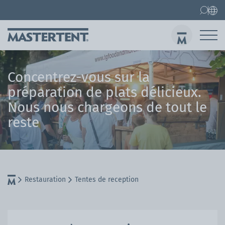
Contact
FAQ
Barnum pliant
Barnum pliant 3x3 m
Concentrez-vous sur la
Env
préparation de plats délicieux.
Nous nous chargeons de tout le
reste
Restauration
Tentes de reception