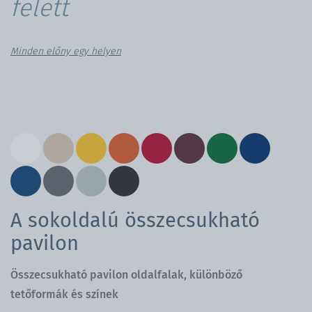
felett
Minden előny egy helyen
A sokoldalú összecsukható
pavilon
Összecsukható pavilon oldalfalak, különböző
tetőformák és színek