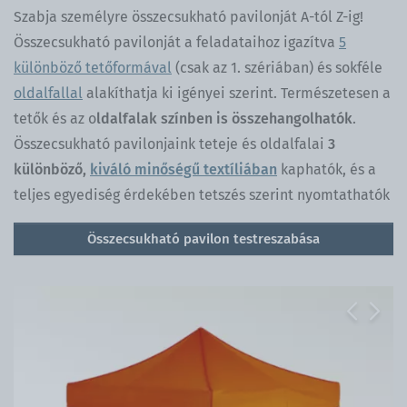
Szabja személyre összecsukható pavilonját A-tól Z-ig!
Összecsukható pavilonját a feladataihoz igazítva
5
különböző tetőformával
(csak az 1. szériában) és sokféle
oldalfallal
alakíthatja ki igényei szerint. Természetesen a
tetők és az o
ldalfalak színben is összehangolhatók
.
Összecsukható pavilonjaink teteje és oldalfalai
3
különböző,
kiváló minőségű textíliában
kaphatók, és a
teljes egyediség érdekében tetszés szerint nyomtathatók
Összecsukható pavilon testreszabása
Previous
Next