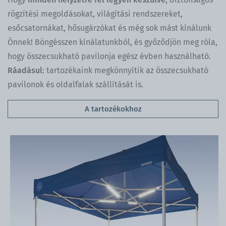
rögzítési megoldásokat, világítási rendszereket,
esőcsatornákat, hősugárzókat és még sok mást kínálunk
Önnek! Böngésszen kínálatunkból, és győződjön meg róla,
hogy összecsukható pavilonja egész évben használható.
Ráadásul
: tartozékaink megkönnyítik az összecsukható
pavilonok és oldalfalak szállítását is.
A tartozékokhoz