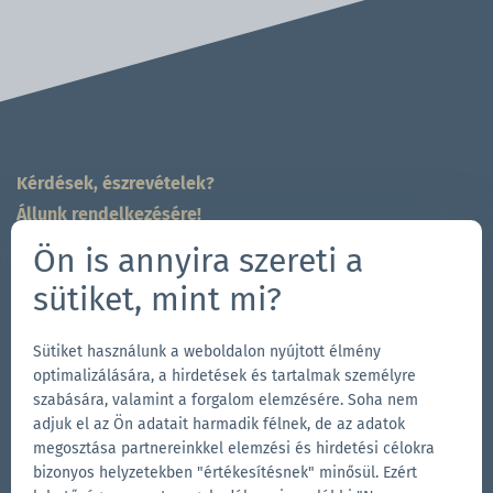
Kérdések, észrevételek?
Állunk rendelkezésére!
704-312-1600
Ön is annyira szereti a
sales.east@zingerle.group
sütiket, mint mi?
Follow us
Sütiket használunk a weboldalon nyújtott élmény
Ugrás
Ugrás
Kövess
Ugrás
optimalizálására, a hirdetések és tartalmak személyre
szabására, valamint a forgalom elemzésére. Soha nem
a
az
minket
a
adjuk el az Ön adatait harmadik félnek, de az adatok
Facebook-
Instagram-
a
LinkedIn-
megosztása partnereinkkel elemzési és hirdetési célokra
A Zingerle Group egyéb márkái
oldalunkra
oldalunkra
YouTube-
oldalunkra
bizonyos helyzetekben "értékesítésnek" minősül. Ezért