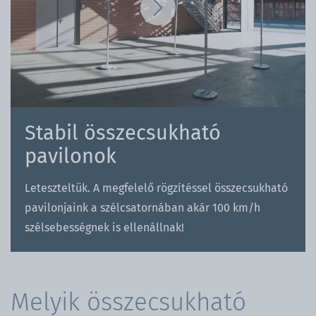
Stabil összecsukható
pavilonok
Leteszteltük. A megfelelő rögzítéssel összecsukható
pavilonjaink a szélcsatornában akár 100 km/h
szélsebességnek is ellenállnak!
Melyik összecsukható