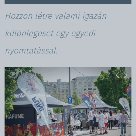
Hozzon létre valami igazán
különlegeset egy egyedi
nyomtatással.
Previous
Next