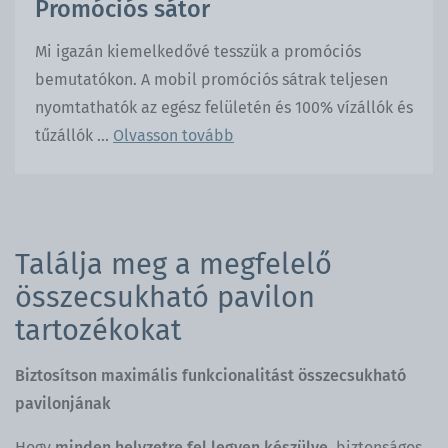
Promóciós sátor
Mi igazán kiemelkedővé tesszük a promóciós
bemutatókon. A mobil promóciós sátrak teljesen
nyomtathatók az egész felületén és 100% vízállók és
tűzállók ...
Olvasson tovább
Találja meg a megfelelő
összecsukható pavilon
tartozékokat
Biztosítson maximális funkcionalitást összecsukható
pavilonjának
Hogy
minden helyzetre fel legyen készülve
, biztonságos