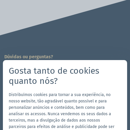
Dúvidas ou perguntas?
Estamos a sua disposição!
Gosta tanto de cookies
704-312-1600
quanto nós?
es@zingerle.group
Distribuímos cookies para tornar a sua experiência, no
Follow us
nosso website, tão agradável quanto possível e para
Ir
Ir
Siga-
Ir
personalizar anúncios e conteúdos, bem como para
analisar os acessos. Nunca vendemos os seus dados a
para
para
nos
para
terceiros, mas a divulgação de dados aos nossos
a
a
no
a
parceiros para efeitos de análise e publicidade pode ser