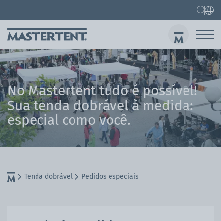
Contato
FAQ
Tenda dobrável
Tenda dobrável 3x3 m
Env
No Mastertent tudo é possível!
Sua tenda dobrável à medida:
especial como você.
Tenda dobrável
Pedidos especiais