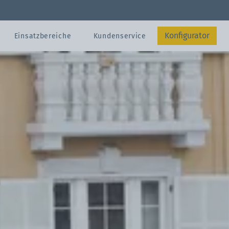
Konfigurator
Einsatzbereiche
Kundenservice
Abschicken
gen
Kontakt
Konfigurator
ungsmaterial
Konfigurator