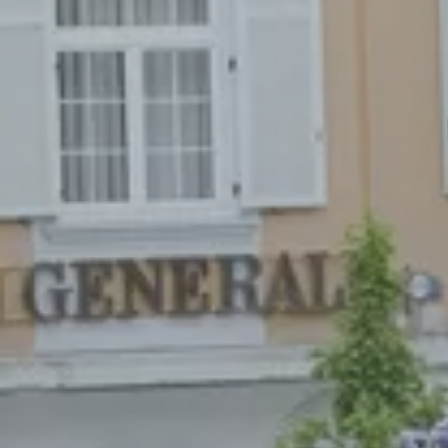
Gemeinden
Aufblasbare Werbet
Zeltkonfigurator
Tische & Bänke
Referenzen