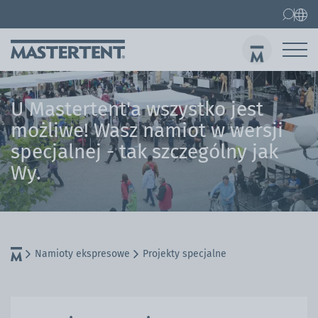
Kontakt
FAQ
Namioty ekspresowe
U Mastertent'a wszystko jest
Namiot ekspresowy 3x3 m
możliwe! Wasz namiot w wersji
specjalnej - tak szczególny jak
Wys
Wy.
Namioty ekspresowe
Projekty specjalne