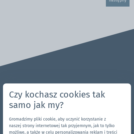
następny
Pytania? Uwagi?
Czy kochasz cookies tak
704-312-1600
samo jak my?
pl@zingerle.group
Gromadzimy pliki cookie, aby uczynić korzystanie z
Follow us
naszej strony internetowej tak przyjemnym, jak to tylko
Przejdź
Przejdź
Obserwuj
Przejdź
możliwe, a także w celu personalizowania reklam i treści