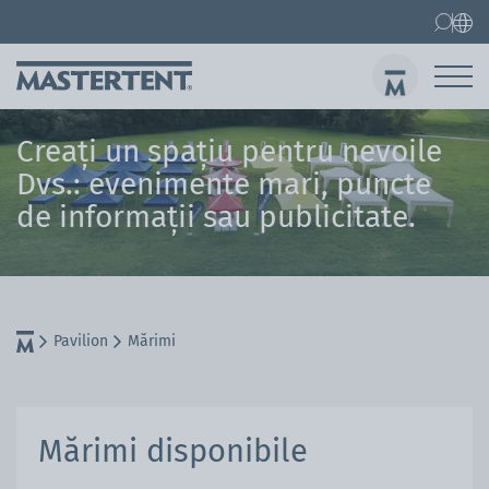
Contact
Întrebări frecvente
Pavilion
Pavilion 3 x 3 m
Creați un spațiu pentru nevoile
Garnituri de berărie
Dvs.: evenimente mari, puncte
de informații sau publicitate.
Tri
Pavilion
Mărimi
Mărimi disponibile