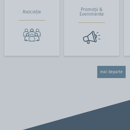
Promoții &
Asociație
Evenimente
mai departe