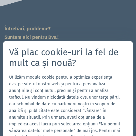
Întrebări, probleme?
Suntem aici pentru Dvs.!
704-312-1600
Vă plac cookie-uri la fel de
sales.east@zingerle.group
mult ca și nouă?
Follow us
Utilizăm module cookie pentru a optimiza experiența
Accesează
Accesează
Urmărește-
Accesează
dvs. pe site-ul nostru web și pentru a personaliza
pagina
pagina
ne
pagina
anunțurile și conținutul, precum și pentru a analiza
traficul. Nu vindem niciodată datele dvs. unor terțe părți,
noastră
noastră
pe
noastră
dar schimbul de date cu partenerii noștri în scopuri de
Alte mărci ale Zingerle Group
de
de
YouTube
de
analiză și publicitate este considerat "vânzare" în
Accesează
Facebook
Instagram
LinkedIn
Accesează
anumite situații. Prin urmare, aveți opțiunea de a
site-
site-
împiedica acest lucru prin selectarea opțiunii "Nu permit
ul
vânzarea datelor mele personale" de mai jos. Pentru mai
ul
Accesează