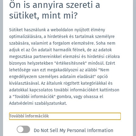
Ön is annyira szereti a
Faltpavillon 6x3 bedruckt
sütiket, mint mi?
Mastertent steht für Individualität.
Immer wenn ein Kunde eines unserer Faltzelte vor sich
Sütiket használunk a weboldalon nyújtott élmény
optimalizálására, a hirdetések és tartalmak személyre
stehen hat, wollen wir dass er damit zu 100 % zufrieden
szabására, valamint a forgalom elemzésére. Soha nem
ist. Deshalb passen wir uns an unsere Kunden an und
adjuk el az Ön adatait harmadik félnek, de az adatok
bedrucken den Faltpavillon in den gewünschten Farben
megosztása partnereinkkel elemzési és hirdetési célokra
bizonyos helyzetekben "értékesítésnek" minősül. Ezért
und mit verschiedensten Motiven.
lehetősége van ezt megakadályozni az alábbi "Nem
Die Kreativität unserer Kunden inspieriert auch uns.
engedélyezem személyes adataim eladását" opció
kiválasztásával. Az általunk rögzített kategóriákkal és
Zum personalisierten Faltzelt
adatokkal kapcsolatos további információkért kattintson
a "További információk" gombra, vagy olvassa el
Adatvédelmi szabályzatunkat.
Previous
Next
További információk
Do Not Sell My Personal Information