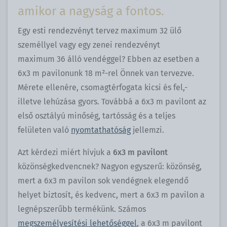
amikor a nagyság a fontos.
Egy esti rendezvényt tervez maximum 32 ülő
személlyel vagy egy zenei rendezvényt
maximum 36 álló vendéggel? Ebben az esetben a
6x3 m pavilonunk 18 m²-rel Önnek van tervezve.
Mérete ellenére, csomagtérfogata kicsi és fel,-
illetve lehúzása gyors. Továbbá a 6x3 m pavilont az
első osztályú minőség, tartósság és a teljes
felületen való
nyomtathatóság
jellemzi.
Azt kérdezi miért hívjuk a
6x3 m pavilont
közönségkedvencnek? Nagyon egyszerű: közönség,
mert a 6x3 m pavilon sok vendégnek elegendő
helyet biztosít, és kedvenc, mert a 6x3 m pavilon a
legnépszerűbb termékünk. Számos
megszemélyesítési lehetőséggel
, a 6x3 m pavilont