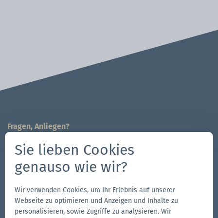
Fragen, Anliegen?
Wir sind für Sie da!
Sie lieben Cookies
704-312-1600
genauso wie wir?
Kontaktieren Sie uns
Wir verwenden Cookies, um Ihr Erlebnis auf unserer
Follow us
Webseite zu optimieren und Anzeigen und Inhalte zu
personalisieren, sowie Zugriffe zu analysieren. Wir
Zur
Zur
Folge
Zur