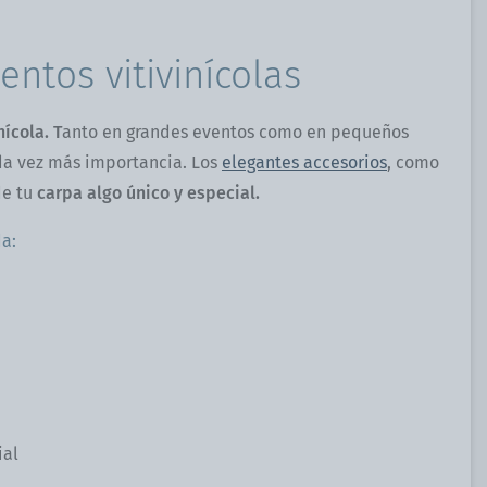
ntos vitivinícolas
ícola. T
anto en grandes eventos como en pequeños
ada vez más importancia. Los
elegantes accesorios
, como
de tu
carpa algo único y especial.
da:
ial