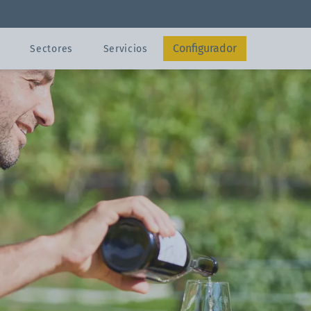
legables
Carpa 3x3 m
Configurador
Sectores
Servicios
Enviar
Contacto
Configurador
Configurador
s
s