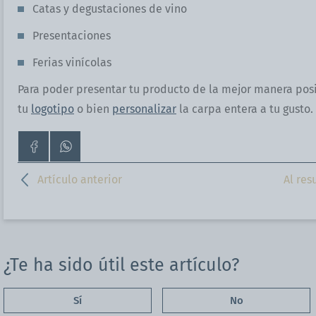
Catas y degustaciones de vino
Presentaciones
Ferias vinícolas
Para poder presentar tu producto de la mejor manera pos
tu
logotipo
o bien
personalizar
la carpa entera a tu gusto.
Ir
Contáctanos
a
por
la
WhatsApp
Artículo anterior
Al re
página
de
Facebook
¿Te ha sido útil este artículo?
Sí
No