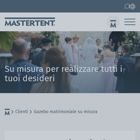
Contatti
FAQ
Gazebo pieghevoli
Gazebo 3x3 m
Invi
Su misura per realizzare tutti i
tuoi desideri
Clienti
Gazebo matrimoniale su misura