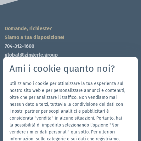
Domande, richieste?
Siamo a tua disposizione!
704-312-1600
global@zingerle.group
Ami i cookie quanto noi?
Follow us
Utilizziamo i cookie per ottimizzare la tua esperienza sul
Vai
Vai
Seguici
Vai
nostro sito web e per personalizzare annunci e contenuti,
alla
alla
su
alla
oltre che per analizzare il traffico. Non vendiamo mai
pagina
pagina
YouTube
pagina
nessun dato a terzi, tuttavia la condivisione dei dati con
I nostri brand
Facebook
Instagram
LinkedIn
i nostri partner per scopi analitici e pubblicitari è
considerata "vendita" in alcune situazioni. Pertanto, hai
Vai
Vai
la possibilità di impedirlo selezionando l'opzione "Non
al
al
vendere i miei dati personali" qui sotto. Per ulteriori
sito
sito
Vai
informazioni sulle categorie e sui dati che registriamo,