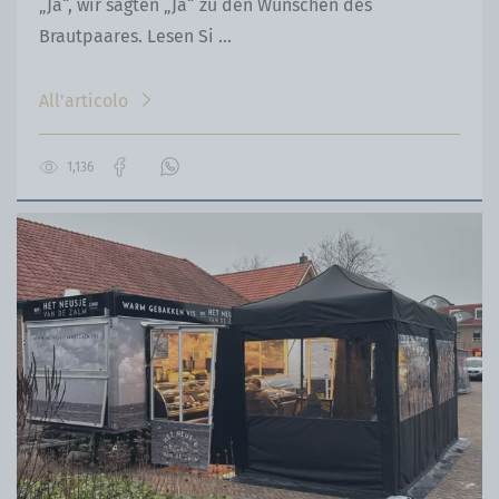
„Ja“, wir sagten „Ja“ zu den Wünschen des
Brautpaares. Lesen Si ...
All'articolo
1,136
Vai
Contattaci
alla
su
pagina
WhatsApp
Facebook