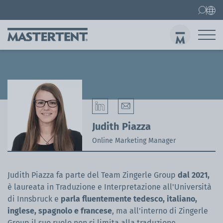
Contatti
FAQ
Gazebo pieghevoli
Gazebo 3x3 m
Invi
Judith Piazza
Online Marketing Manager
Judith Piazza fa parte del Team Zingerle Group
dal 2021,
è laureata in Traduzione e Interpretazione all'Università
di Innsbruck e
parla fluentemente tedesco, italiano,
inglese, spagnolo e francese
, ma all'interno di Zingerle
Group il suo ruolo non si limita alla traduzione.