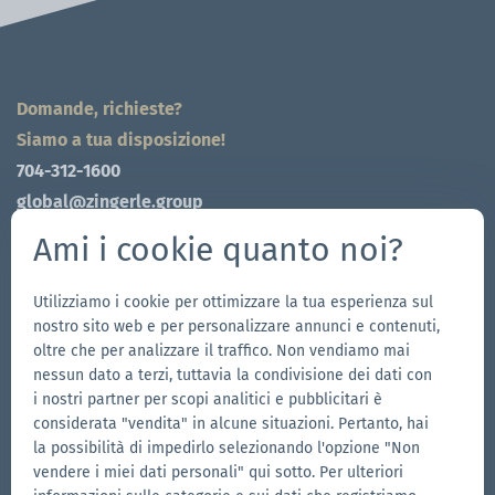
Domande, richieste?
Siamo a tua disposizione!
704-312-1600
global@zingerle.group
Ami i cookie quanto noi?
Follow us
Vai
Vai
Seguici
Vai
Utilizziamo i cookie per ottimizzare la tua esperienza sul
nostro sito web e per personalizzare annunci e contenuti,
alla
alla
su
alla
oltre che per analizzare il traffico. Non vendiamo mai
pagina
pagina
YouTube
pagina
nessun dato a terzi, tuttavia la condivisione dei dati con
I nostri brand
Facebook
Instagram
LinkedIn
i nostri partner per scopi analitici e pubblicitari è
considerata "vendita" in alcune situazioni. Pertanto, hai
Vai
Vai
la possibilità di impedirlo selezionando l'opzione "Non
al
al
vendere i miei dati personali" qui sotto. Per ulteriori
sito
sito
Vai