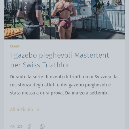
Clienti
I gazebo pieghevoli Mastertent
per Swiss Triathlon
Durante la serie di eventi di triathlon in Svizzera, la
resistenza degli atleti e dei gazebo pieghevoli è
stata messa a dura prova. Da marzo a settemb ...
All'articolo
326
Vai
Contattaci