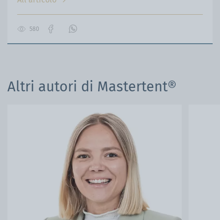
580
Vai
Contattaci
alla
su
pagina
WhatsApp
Facebook
Altri autori di Mastertent®