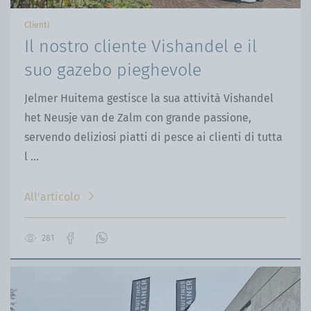
Clienti
Il nostro cliente Vishandel e il
suo gazebo pieghevole
Jelmer Huitema gestisce la sua attività Vishandel
het Neusje van de Zalm con grande passione,
servendo deliziosi piatti di pesce ai clienti di tutta
l ...
All'articolo
281
Vai
Contattaci
alla
su
pagina
WhatsApp
Facebook