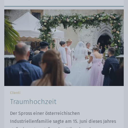
alla
su
pagina
WhatsApp
Facebook
Clienti
Traumhochzeit
Der Spross einer österreichischen
Industriellenfamilie sagte am 15. Juni dieses Jahres