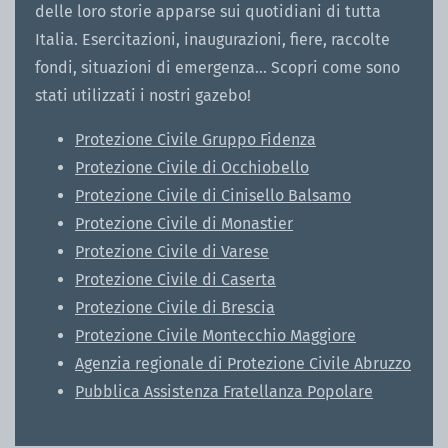
alluminio. Larghezza: 43mm /
Con il corretto fissaggio al suolo i
resistono a una colonna d'acqua
abbastanza luce naturale
Diverse caratteristiche tecniche
Mastertent. Più resistente, più
delle loro storie apparse sui quotidiani di tutta
dai raggi UV diretti. Sono stati testati e il
prolungamento permette di
passanti le pareti laterali si
sempre ben teso grazie al sistema
e luminosità impedendo agli
Si apre con una cerniera
con l'euroclasse di reazione al
Diametro 49 mm. 5 forme del
gazebo pieghevoli 3x3 S1
da 1.600 a 5.000mm e le cuciture
all'interno del gazebo e allo
rendono il montaggio anche di
sostenibile, colori più duraturi e
risultato è un UPF (UV Protection Factor) >50,
collegare la parete al pavimento
uniscono al pavimento creando
di collegamento con i piedini del
insetti di entrare all’interno della
dall'interno o dall'esterno ed è
Italia. Esercitazioni, inaugurazioni, fiere, raccolte
fuoco B, s1, d0 secondo EN13501-
tetto e tanti colori disponibili. Il
resistono a venti fino ai 100 km/h.
sono completamente
stesso tempo protegge dal vento
gazebo molto grandi in
irresistibile ottica mat.
ossia il massimo ottenibile nel test.
senza lasciare spifferi.
un'area completamente chiusa.
gazebo.
tenda.
avvolgibile verso l'alto.
1:2018.
fondi, situazioni di emergenza... Scopri come sono
numero 1 sul mercato
impearmibilizzate.
e dalla pioggia.
pochissimo tempo.
stati utilizzati i nostri gazebo!
Protezione Civile Gruppo Fidenza
Protezione Civile di Occhiobello
Protezione Civile di Cinisello Balsamo
Protezione Civile di Monastier
Protezione Civile di Varese
Protezione Civile di Caserta
Protezione Civile di Brescia
Protezione Civile Montecchio Maggiore
Agenzia regionale di Protezione Civile Abruzzo
Pubblica Assistenza Fratellanza Popolare