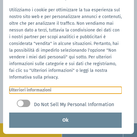
propri
in Alto Adige.
Utilizziamo i cookie per ottimizzare la tua esperienza sul
Prodotti premium di
altissima
nostro sito web e per personalizzare annunci e contenuti,
qualità
e
ampia scelta
.
oltre che per analizzare il traffico. Non vendiamo mai
Consegna veloce e affidabile in massimo 14
nessun dato a terzi, tuttavia la condivisione dei dati con
giorni dalla conferma dell'ordine.
i nostri partner per scopi analitici e pubblicitari è
considerata "vendita" in alcune situazioni. Pertanto, hai
Disponibilità di pezzi di ricambio e kit di
la possibilità di impedirlo selezionando l'opzione "Non
riparazione con video-istruzioni dettagliate
vendere i miei dati personali" qui sotto. Per ulteriori
per una facile auto-riparazione.
informazioni sulle categorie e sui dati che registriamo,
Servizio clienti individuale e in loco grazie
fai clic su "Ulteriori informazioni" o leggi la nostra
Informativa sulla privacy.
alla
rete di vendita in tutta Italia
Processi e prodotti
ecosostenibili
.
Ulteriori informazioni
Servizio facoltativo di assicurazione
CARE
.
Do Not Sell My Personal Information
Certificazioni e brevetti
internazionali.
Ampia gamma di
accessori
certificati
Ok
Non ci sono limiti alla
personalizzazione
, i
Configura
Richiedi ora
prodotti su misura sono uno dei nostri punti