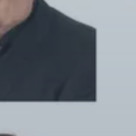
Pubblica amministrazione
Galleria
Chioschi
Tavoli e panche