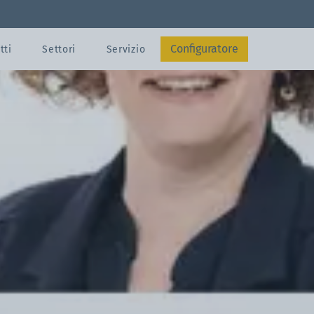
Gazebo 3x3 m
Configuratore
tti
Settori
Servizio
Invia
Contattaci
Configuratore
Configuratore